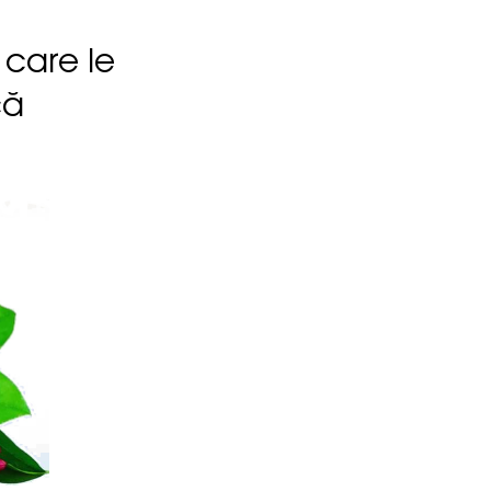
 care le
că