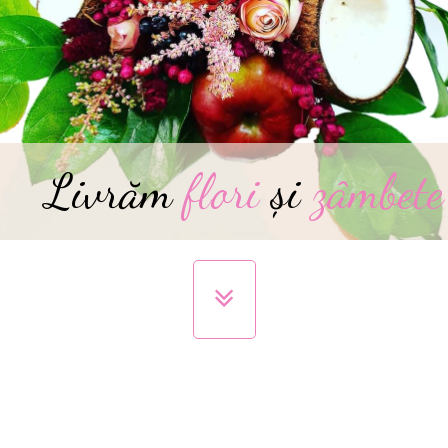
Livrăm
flori
și
zâmbete