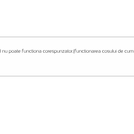
l nu poate functiona corespunzator.(functionarea cosului de cumpar
Livram flori de vis, impletite cu zambete si iubire