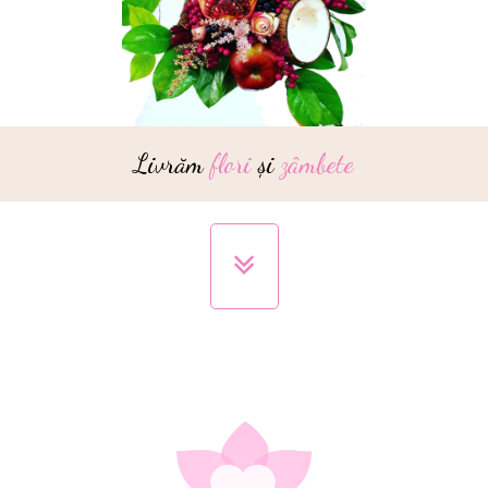
Livrăm
flori
și
zâmbete