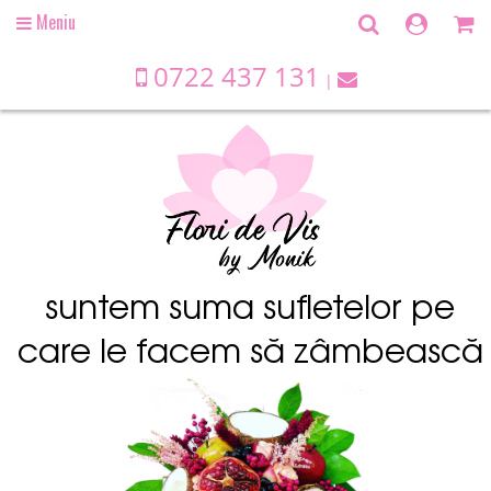
Meniu
Open
main
menu
0722 437 131
suntem suma sufletelor pe
care le facem să zâmbească