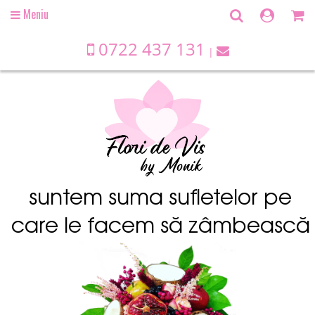
Meniu
Open
main
menu
0722 437 131
suntem suma sufletelor pe
care le facem să zâmbească