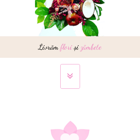
Livrăm
flori
și
zâmbete