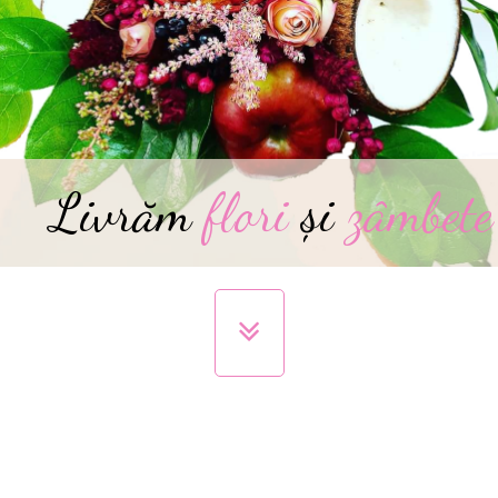
Livrăm
flori
și
zâmbete