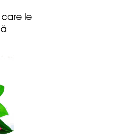
 care le
că