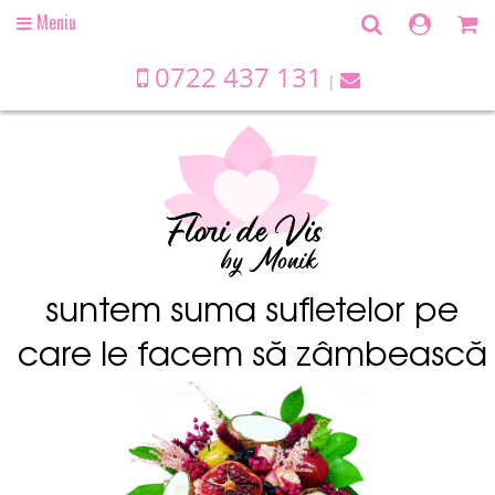
Meniu
Open
main
menu
0722 437 131
suntem suma sufletelor pe
care le facem să zâmbească