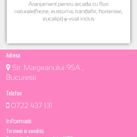
Aranjament pentru arcada cu flori
naturale(frezie, eustoma, trandafiri, hortensie,
eucalipt) și voal inclus
Adresa
​ Str. Margeanului 95A ,
Bucuresti
Telefon
0722 437 131
Informatii
Termeni si conditii