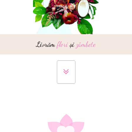
Livrăm
flori
și
zâmbete