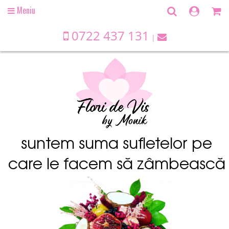
Meniu
Open
main
menu
0722 437 131
suntem suma sufletelor pe
care le facem să zâmbească