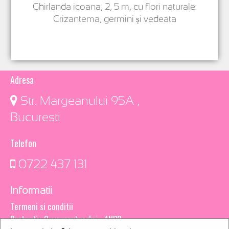
Ghirlanda icoana, 2, 5 m, cu flori naturale:
Crizantema, germini și vedeata
Adresa
​ Str. Margeanului 95A ,
Bucuresti
Telefon
0722 437 131
Informatii
Termeni si conditii
Protectia Consumatorului - ANPC