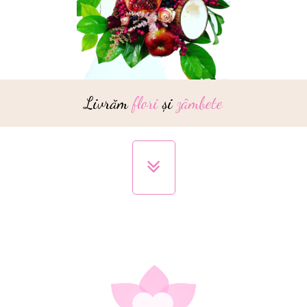
Livrăm
flori
și
zâmbete