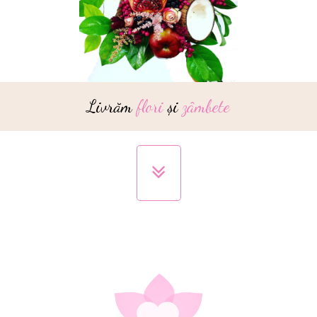
Livrăm
flori
și
zâmbete