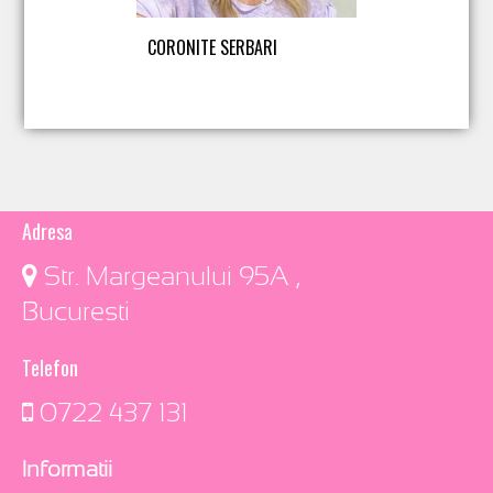
CORONITE SERBARI
Adresa
​ Str. Margeanului 95A ,
Bucuresti
Telefon
0722 437 131
Informatii