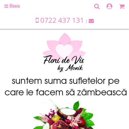
Meniu
Open
main
menu
0722 437 131
suntem suma sufletelor pe
care le facem să zâmbească