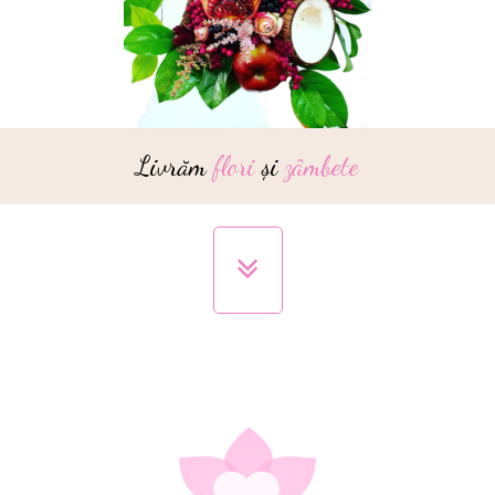
Livrăm
flori
și
zâmbete