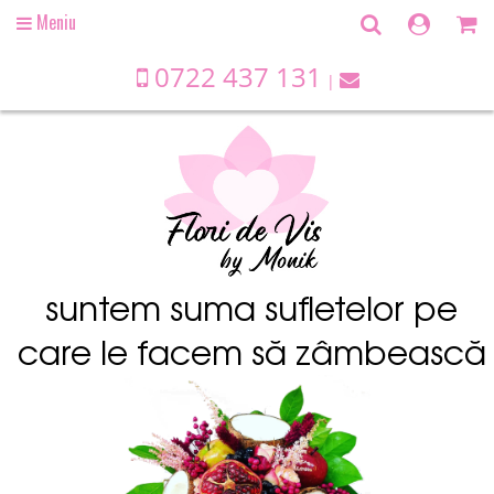
Meniu
Open
main
menu
0722 437 131
suntem suma sufletelor pe
care le facem să zâmbească