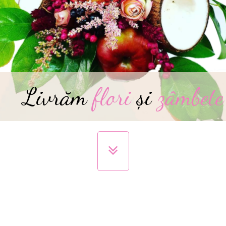
Livrăm
flori
și
zâmbete