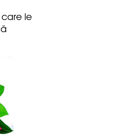
 care le
că