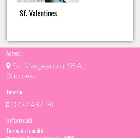
Sf. Valentines
Adresa
​ Str. Margeanului 95A ,
Bucuresti
Telefon
0722 437 131
Informatii
Termeni si conditii
Protectia Consumatorului - ANPC