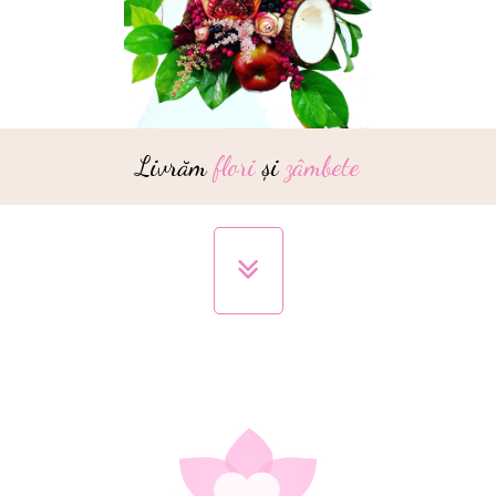
Livrăm
flori
și
zâmbete