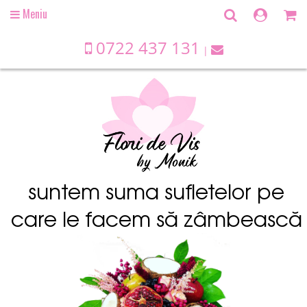
Meniu
Open
main
menu
0722 437 131
suntem suma sufletelor pe
care le facem să zâmbească