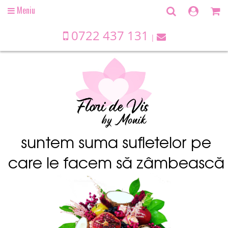
Meniu
Open
main
menu
0722 437 131
suntem suma sufletelor pe
care le facem să zâmbească