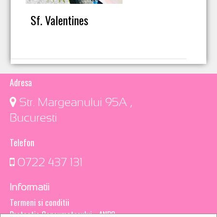
Sf. Valentines
Adresa
​ Str. Margeanului 95A ,
Bucuresti
Telefon
0722 437 131
Informatii
Termeni si conditii
Protectia Consumatorului - ANPC