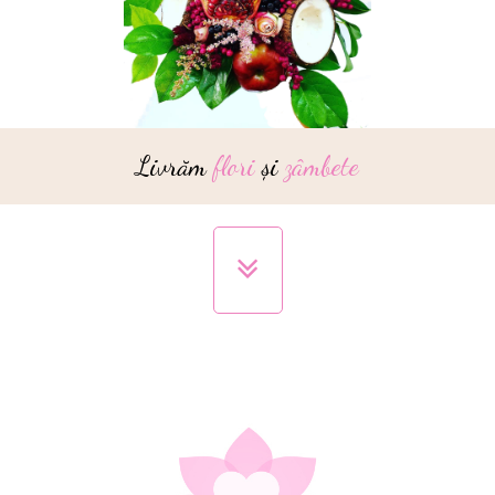
Livrăm
flori
și
zâmbete