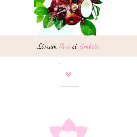
Livrăm
flori
și
zâmbete