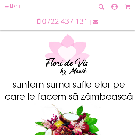
Meniu
Open
main
menu
0722 437 131
suntem suma sufletelor pe
care le facem să zâmbească