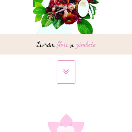
Livrăm
flori
și
zâmbete