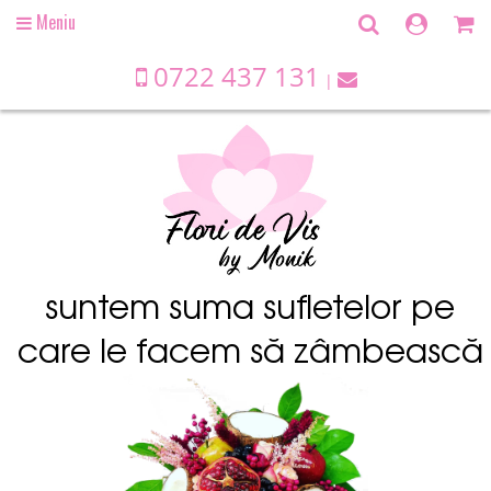
Meniu
Open
main
menu
0722 437 131
suntem suma sufletelor pe
care le facem să zâmbească