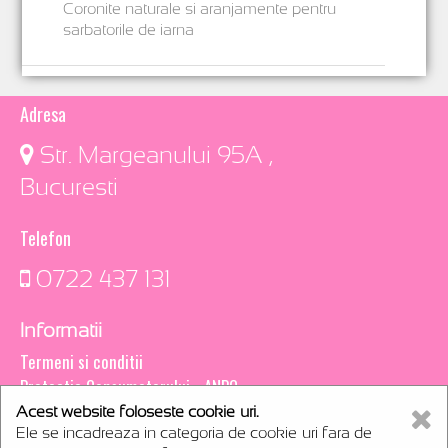
Coronite naturale si aranjamente pentru
sarbatorile de iarna
Adresa
​ Str. Margeanului 95A ,
Bucuresti
Telefon
0722 437 131
Informatii
Termeni si conditii
Protectia Consumatorului - ANPC
Acest website foloseste cookie-uri.
Creare magazin online
Ele se incadreaza in categoria de cookie-uri fara de
webCsoft