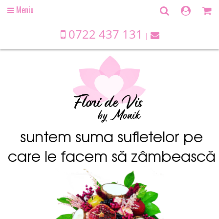
Meniu
Open
main
menu
0722 437 131
suntem suma sufletelor pe
care le facem să zâmbească