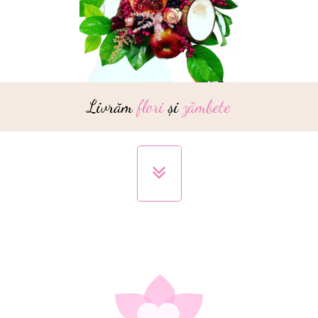
Livrăm
flori
și
zâmbete