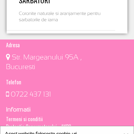
SARBATORI
Coronite naturale si aranjamente pentru
sarbatorile de iarna
Adresa
​ Str. Margeanului 95A ,
Bucuresti
Telefon
0722 437 131
Informatii
Termeni si conditii
Protectia Consumatorului - ANPC
Acest website foloseste cookie-uri.