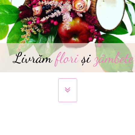
Livrăm
flori
și
zâmbete