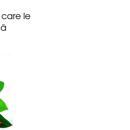
 care le
că