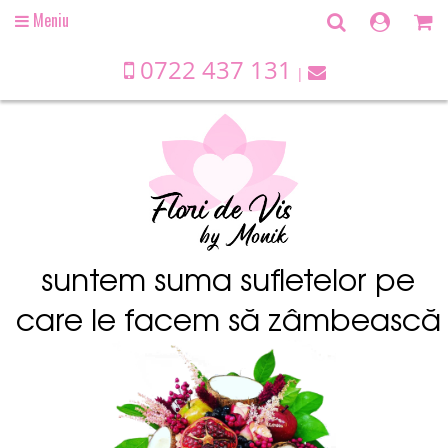
Meniu
Open
main
menu
0722 437 131
suntem suma sufletelor pe
care le facem să zâmbească