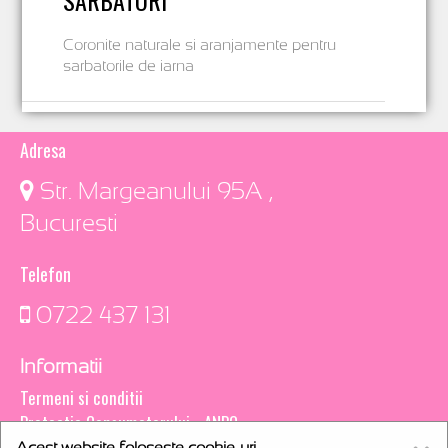
SARBATORI
Coronite naturale si aranjamente pentru
sarbatorile de iarna
Adresa
​ Str. Margeanului 95A ,
Bucuresti
Telefon
0722 437 131
Informatii
Termeni si conditii
Protectia Consumatorului - ANPC
Acest website foloseste cookie-uri.