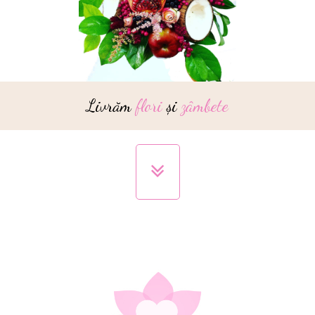
Livrăm
flori
și
zâmbete