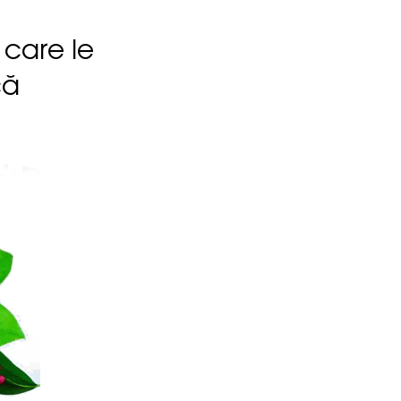
 care le
că