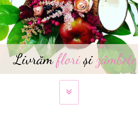
Livrăm
flori
și
zâmbete