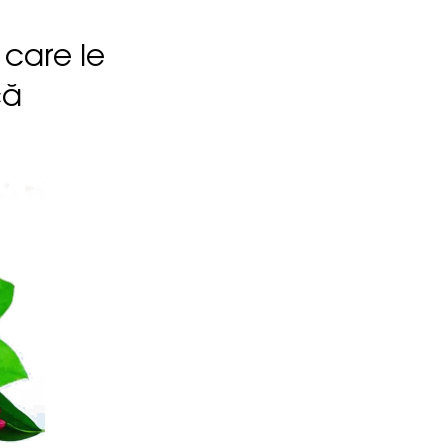
 care le
că