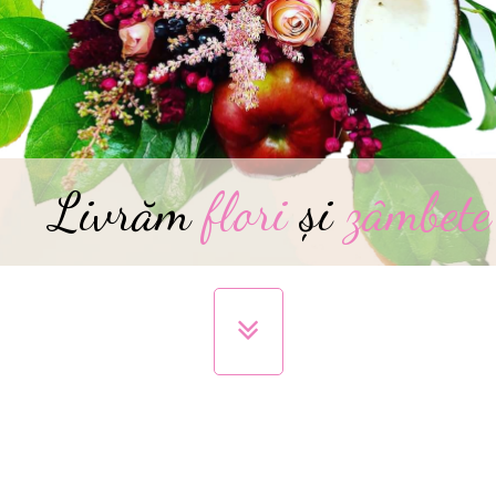
Livrăm
flori
și
zâmbete