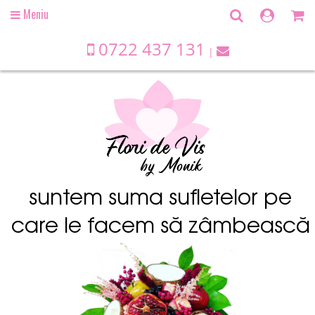
Meniu
Open
main
menu
0722 437 131
suntem suma sufletelor pe
care le facem să zâmbească