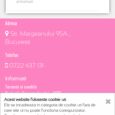
aniversari
Adresa
​ Str. Margeanului 95A ,
Bucuresti
Telefon
0722 437 131
Informatii
Termeni si conditii
Protectia Consumatorului - ANPC
Acest website foloseste cookie-uri.
Creare magazin online
Ele se incadreaza in categoria de cookie-uri fara de
webCsoft
care site-ul nu poate functiona corespunzator.
rentals