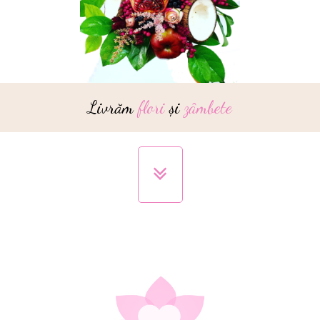
Livrăm
flori
și
zâmbete