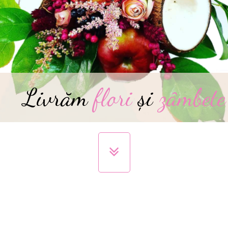
Livrăm
flori
și
zâmbete