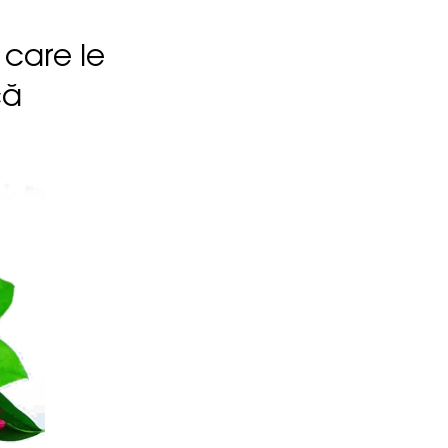
 care le
că