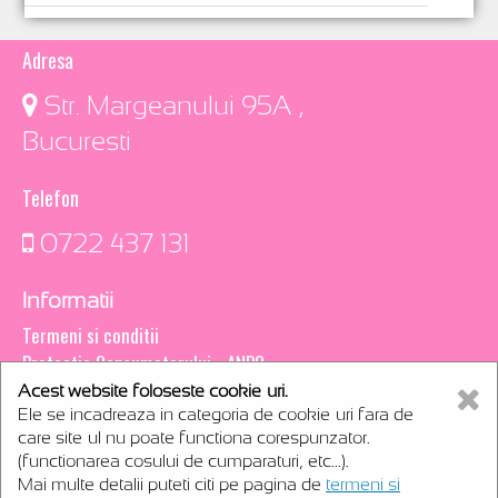
Adresa
​ Str. Margeanului 95A ,
Bucuresti
Telefon
0722 437 131
Informatii
Termeni si conditii
Protectia Consumatorului - ANPC
Acest website foloseste cookie-uri.
Creare magazin online
Ele se incadreaza in categoria de cookie-uri fara de
webCsoft
care site-ul nu poate functiona corespunzator.
rentals
(functionarea cosului de cumparaturi, etc...).
Mai multe detalii puteti citi pe pagina de
termeni si