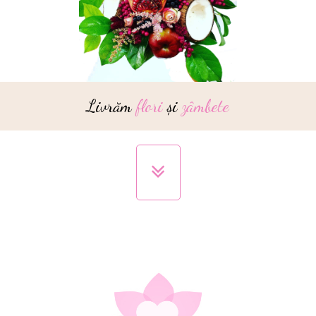
Livrăm
flori
și
zâmbete