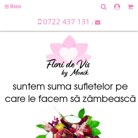
Meniu
Open
main
menu
0722 437 131
suntem suma sufletelor pe
care le facem să zâmbească