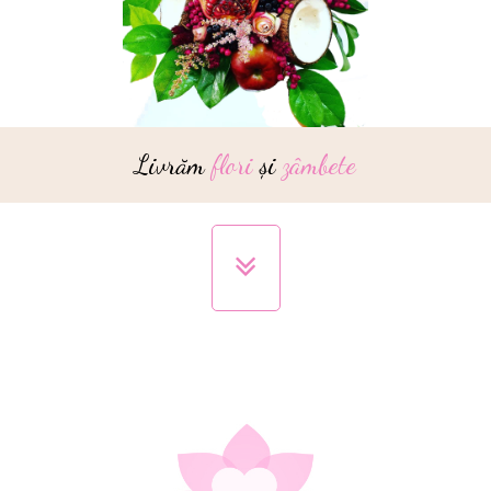
Livrăm
flori
și
zâmbete