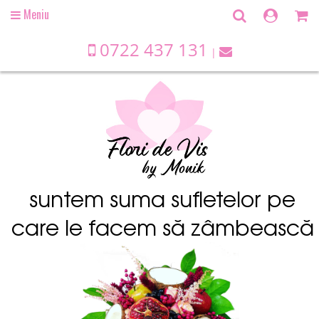
Meniu
Open
main
menu
0722 437 131
suntem suma sufletelor pe
care le facem să zâmbească