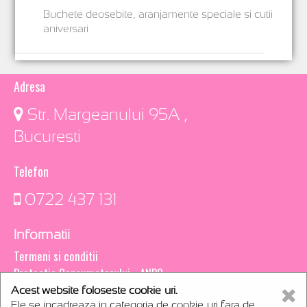
Buchete deosebite, aranjamente speciale si cutii
aniversari
Adresa
​ Str. Margeanului 95A ,
Bucuresti
Telefon
0722 437 131
Informatii
Termeni si conditii
Protectia Consumatorului - ANPC
Acest website foloseste cookie-uri.
Creare magazin online
Ele se incadreaza in categoria de cookie-uri fara de