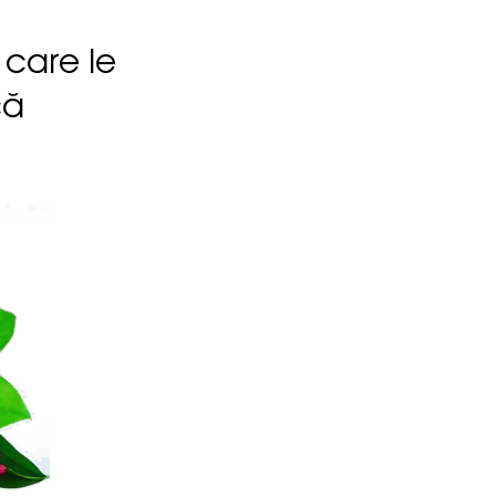
 care le
că