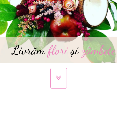
Livrăm
flori
și
zâmbete