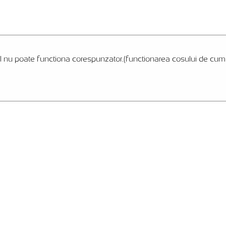
l nu poate functiona corespunzator.(functionarea cosului de cumpar
Livram flori de vis, impletite cu zambete si iubire