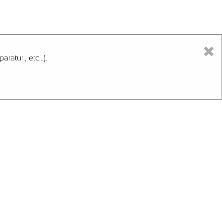
aturi, etc...).
Cosul meu
Contul meu