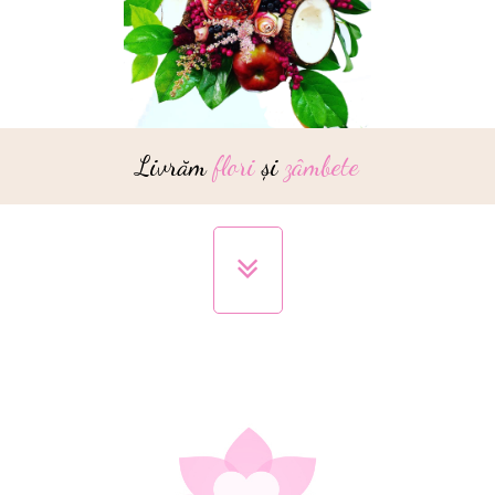
Livrăm
flori
și
zâmbete