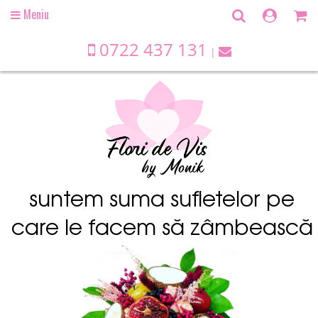
Meniu
Open
main
menu
0722 437 131
suntem suma sufletelor pe
care le facem să zâmbească