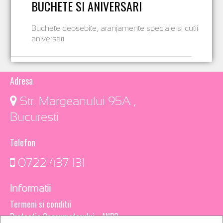
BUCHETE SI ANIVERSARI
Buchete deosebite, aranjamente speciale si cutii
aniversari
Adresa
​ Str. Margeanului 95A ,
Bucuresti
Telefon
0722 437 131
Informatii
Termeni si conditii
Protectia Consumatorului - ANPC