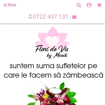
Meniu
Open
main
menu
0722 437 131
suntem suma sufletelor pe
care le facem să zâmbească