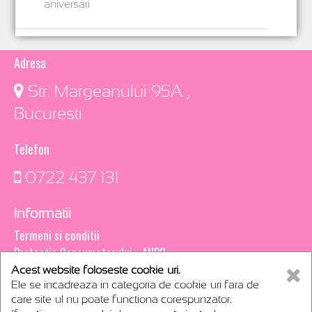
aniversari
Adresa
​ Str. Margeanului 95A ,
Bucuresti
Telefon
0722 437 131
Informatii
Termeni si conditii
Protectia Consumatorului - ANPC
Acest website foloseste cookie-uri.
Creare magazin online
Ele se incadreaza in categoria de cookie-uri fara de
webCsoft
care site-ul nu poate functiona corespunzator.
rentals