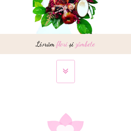
Livrăm
flori
și
zâmbete