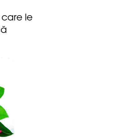
 care le
că