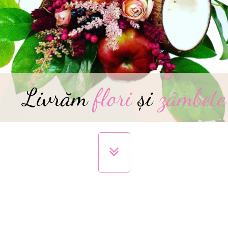
Livrăm
flori
și
zâmbete