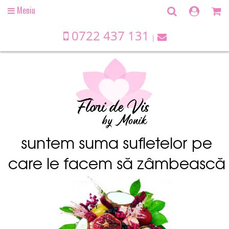
Meniu
Open
main
menu
0722 437 131
suntem suma sufletelor pe
care le facem să zâmbească