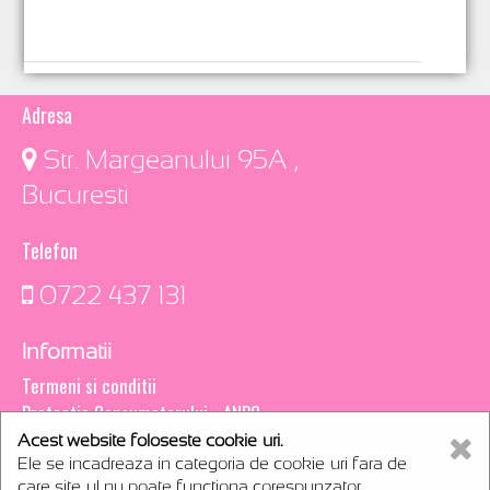
Adresa
​ Str. Margeanului 95A ,
Bucuresti
Telefon
0722 437 131
Informatii
Termeni si conditii
Protectia Consumatorului - ANPC
Acest website foloseste cookie-uri.
Creare magazin online
Ele se incadreaza in categoria de cookie-uri fara de
webCsoft
care site-ul nu poate functiona corespunzator.