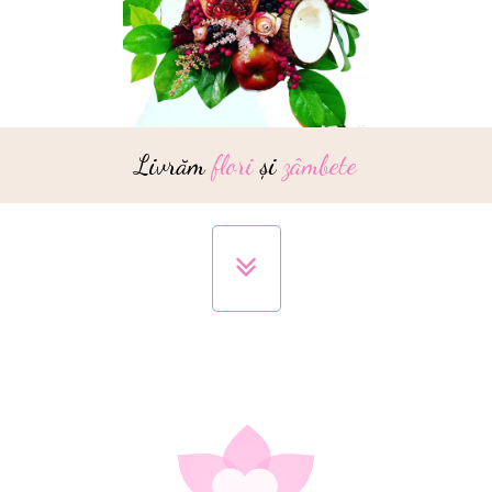
Livrăm
flori
și
zâmbete