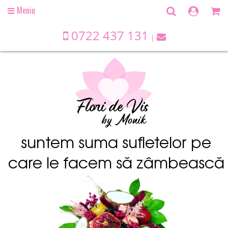
Meniu
Open
main
menu
0722 437 131
suntem suma sufletelor pe
care le facem să zâmbească