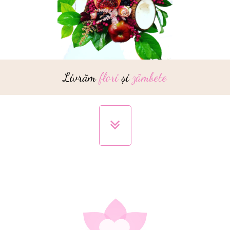
Livrăm
flori
și
zâmbete