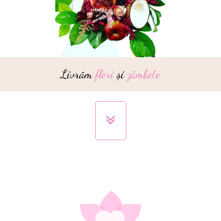
Livrăm
flori
și
zâmbete