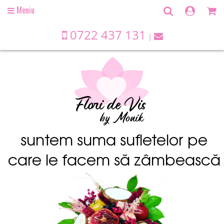
Meniu
Open
main
menu
0722 437 131
suntem suma sufletelor pe
care le facem să zâmbească