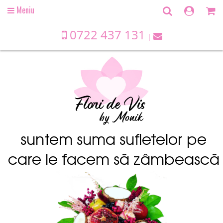
Meniu
Open
main
menu
0722 437 131
suntem suma sufletelor pe
care le facem să zâmbească