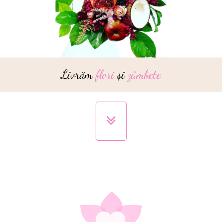
Livrăm
flori
și
zâmbete