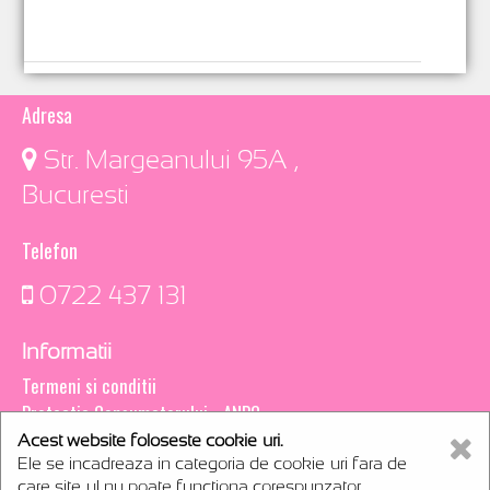
Adresa
​ Str. Margeanului 95A ,
Bucuresti
Telefon
0722 437 131
Informatii
Termeni si conditii
Protectia Consumatorului - ANPC
Acest website foloseste cookie-uri.
Creare magazin online
Ele se incadreaza in categoria de cookie-uri fara de
webCsoft
care site-ul nu poate functiona corespunzator.